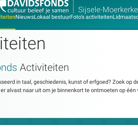
Sijsele-Moerkerke
iteiten
Nieuws
Lokaal bestuur
Foto's activiteiten
Lidmaats
iteiten
onds
Activiteiten
seerd in taal, geschiedenis, kunst of erfgoed? Zoek op dez
n er alvast naar uit om je binnenkort te ontmoeten op één 