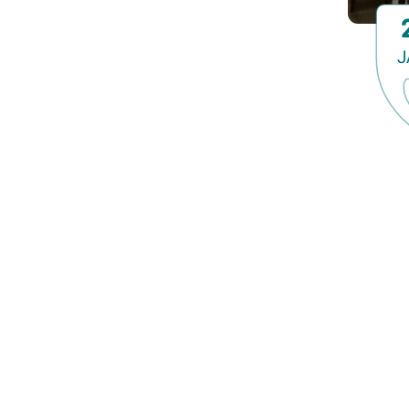
Lezing
Meerdaagse uitstap
J
Ontmoeting met receptie
Voorstelling (theater, literatuur, film,...)
Wandeling
Wandeling met gids
Webinar
Weekendcursus
Workshop
Zomercursus