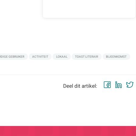
RDIGE GEBRUIKER
ACTIVITEIT
LOKAAL
TOAST LITERAIR
BIJEENKOMST
Faceb
Lin
Deel dit artikel: