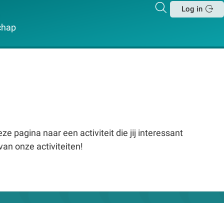
Zoeken
Log in
Sluit
chap
e pagina naar een activiteit die jij interessant
van onze activiteiten!