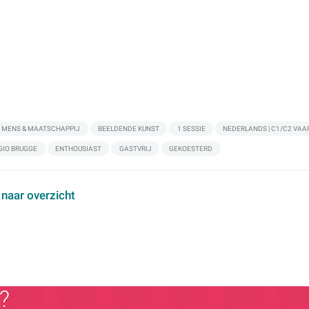
MENS & MAATSCHAPPIJ
BEELDENDE KUNST
1 SESSIE
NEDERLANDS | C1/C2 VAA
GIO BRUGGE
ENTHOUSIAST
GASTVRIJ
GEKOESTERD
 naar overzicht
?