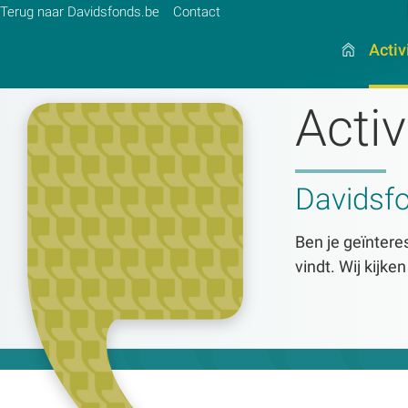
Terug naar Davidsfonds.be
Contact
Activ
Activ
Zoek:
Davidsf
Zoeken
Ben je geïnteres
vindt. Wij kijke