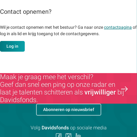
Contact opnemen?
Wil je contact opnemen met het bestuur? Ga naar onze
contactpagina
of
log in als lid en krijg toegang tot de contactgegevens.
Log in
Maak je graag mee het verschil?
Geef dan snel een ping op onze radar en
laat je talenten schitteren als
vrijwilliger
bij
Davidsfonds.
Abonneren op nieuwsbrief
Volg
Davidsfonds
op sociale media
Volg
Volg
Volg