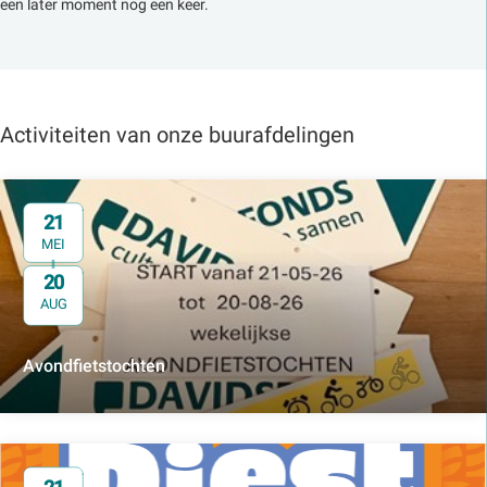
een later moment nog een keer.
Activiteiten van onze buurafdelingen
21
MEI
20
t/m
AUG
Avondfietstochten