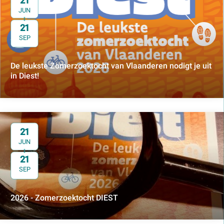
21
JUN
21
t/m
SEP
De leukste Zomerzoektocht van Vlaanderen nodigt je uit
in Diest!
21
JUN
21
t/m
SEP
2026 - Zomerzoektocht DIEST