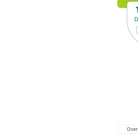
Lezing
Meerdaagse uitstap
D
Ontmoeting met receptie
Voorstelling (theater, literatuur, film,...)
Wandeling
Wandeling met gids
Webinar
Weekendcursus
Workshop
Zomercursus
Over