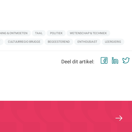
NING & ONTMOETEN
TAAL
POLITIEK
WETENSCHAP & TECHNIEK
T
CULTUURREGIO BRUGGE
BEGEESTEREND
ENTHOUSIAST
LEERGIERIG
Faceb
Lin
Deel dit artikel: