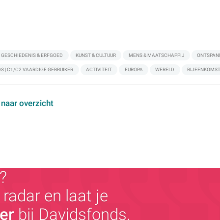
GESCHIEDENIS & ERFGOED
KUNST & CULTUUR
MENS & MAATSCHAPPIJ
ONTSPAN
 | C1/C2 VAARDIGE GEBRUIKER
ACTIVITEIT
EUROPA
WERELD
BIJEENKOMS
 naar overzicht
?
radar en laat je
ger
bij Davidsfonds.