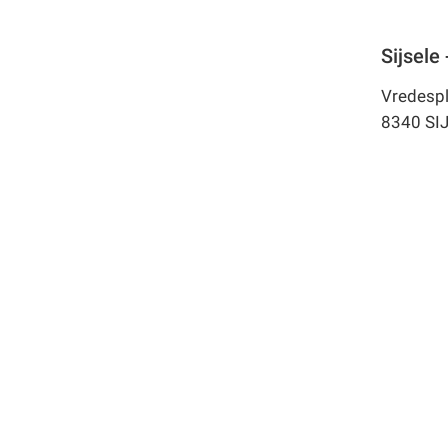
Sijsele
Vredespl
8340 SI