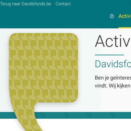
Terug naar Davidsfonds.be
Contact
Activ
Activ
Zoek:
Davidsf
Zoeken
Ben je geïnteres
vindt. Wij kijke