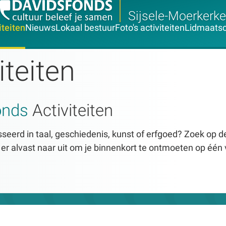
Sijsele-Moerkerke
iteiten
Nieuws
Lokaal bestuur
Foto's activiteiten
Lidmaats
iteiten
onds
Activiteiten
seerd in taal, geschiedenis, kunst of erfgoed? Zoek op dez
n er alvast naar uit om je binnenkort te ontmoeten op één 