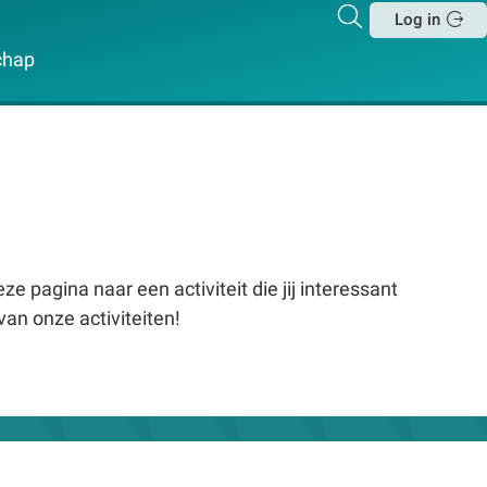
Zoeken
Log in
Sluit
chap
e pagina naar een activiteit die jij interessant
van onze activiteiten!