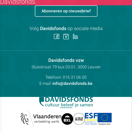
Davidsfonds.
Abonneren op nieuwsbrief
Volg
Davidsfonds
op sociale media
Volg
Volg
Volg
ons
ons
ons
op
op
op
Facebook
Instagram
LinkedIn
Contactpersoon:
Davidsfonds vzw
Adres:
Sluisstraat 79
bus 03.01, 3000
Leuven
Telefoon:
016 31 06 00
E-mail:
info@davidsfonds.be