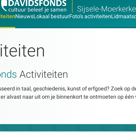
Sijsele-Moerkerke
iteiten
Nieuws
Lokaal bestuur
Foto's activiteiten
Lidmaats
iteiten
onds
Activiteiten
seerd in taal, geschiedenis, kunst of erfgoed? Zoek op dez
n er alvast naar uit om je binnenkort te ontmoeten op één 