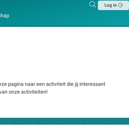
Zoeken
Log in
Sluit
chap
e pagina naar een activiteit die jij interessant
van onze activiteiten!