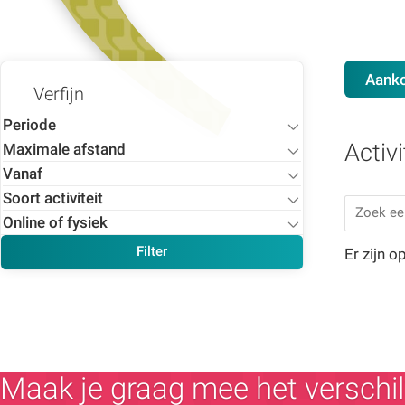
Aank
Verfijn
Toon
Periode
Activi
resultaten
Maximale afstand
Vanaf
Soort activiteit
Online of fysiek
Avondcursus
Bezoek met gids
Dit is een online bijeenkomst (bijv. een
Filter
Er zijn 
webinar)
Bijeenkomst
Deze bijeenkomst is zowel online als offline
Concert
Dit is een offline bijeenkomst
Cursus
Dagevenement
E-cursus
Maak je graag mee het verschil
Familiedag