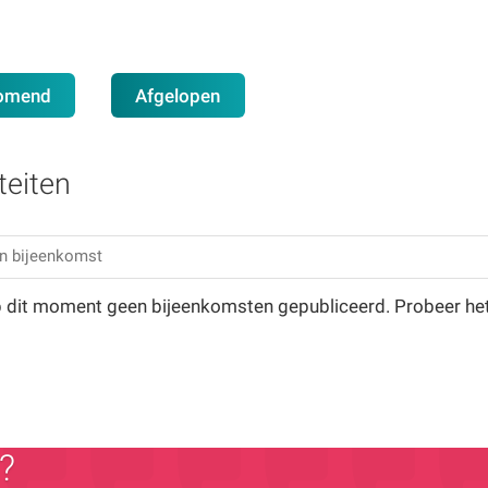
omend
Afgelopen
teiten
op dit moment geen bijeenkomsten gepubliceerd. Probeer he
?